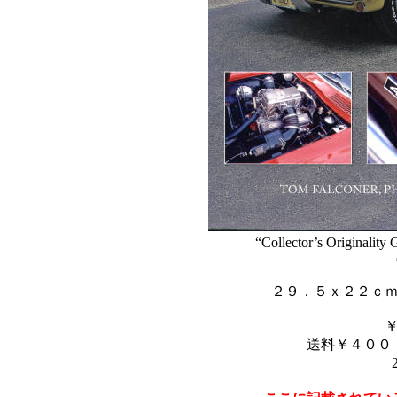
“Collector’s Originality
２９．５ｘ２２ｃ
送料￥４００