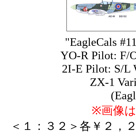
"EagleCals #1
YO-R Pilot: F/
2I-E Pilot: S/
ZX-1 Vari
(Eagl
※画像
＜１：３２＞各￥２