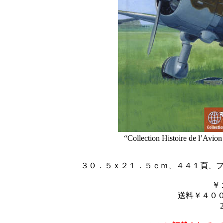
“Collection Histoire de l’Avio
３０．５ｘ２１．５ｃｍ、４４１頁、
￥
送料￥４００