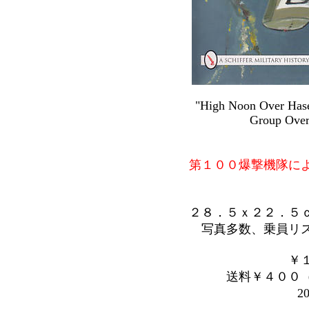
"High Noon Over Has
Group Over
第１００爆撃機隊に
２８．５ｘ２２．５
写真多数、乗員リ
￥
送料￥４００
2