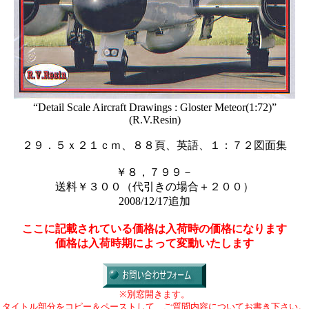
“Detail Scale Aircraft Drawings : Gloster Meteor(1:72)”
(R.V.Resin)
２９．５ｘ２１ｃｍ、８８頁、英語、１：７２図面集
￥８，７９９－
送料￥３００（代引きの場合＋２００）
2008/12/17追加
ここに記載されている価格は入荷時の価格になります
価格は入荷時期によって変動いたします
※別窓開きます。
タイトル部分をコピー＆ペーストして、ご質問内容についてお書き下さい。