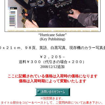
“Hurricane Salute”
(Key Publishing)
０ｘ２１ｃｍ、９８頁、英語、白黒写真、現存機のカラー写真
￥２，２０５－
送料￥３００（代引きの場合＋２００）
2008/12/12追加
ここに記載されている価格は入荷時の価格になります
価格は入荷時期によって変動いたします
※別窓開きます。
タイトル部分をコピー＆ペーストして、ご質問内容についてお書き下さい。