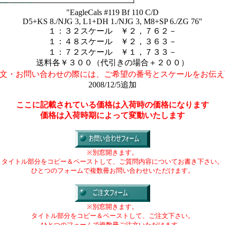
"EagleCals #119 Bf 110 C/D
D5+KS 8./NJG 3, L1+DH 1./NJG 3, M8+SP 6./ZG 76"
１：３２スケール ￥２，７６２－
１：４８スケール ￥２，３６３－
１：７２スケール ￥１，７３３－
送料各￥３００（代引きの場合＋２００）
注文・お問い合わせの際には、ご希望の番号とスケールをお伝え
2008/12/5追加
ここに記載されている価格は入荷時の価格になります
価格は入荷時期によって変動いたします
※別窓開きます。
タイトル部分をコピー＆ペーストして、ご質問内容についてお書き下さい。
ひとつのフォームで複数冊お問い合わせいただけます。
※別窓開きます。
タイトル部分をコピー＆ペーストして、ご注文下さい。
ひとつのフォームで複数冊ご注文いただけます。