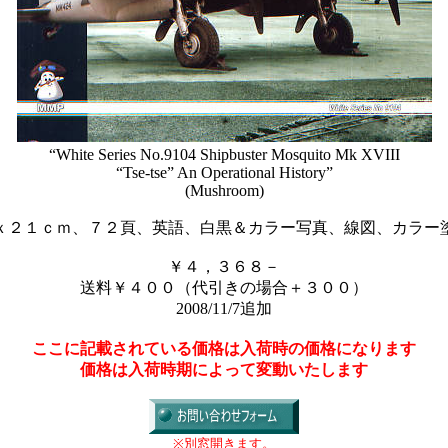
“White Series No.9104 Shipbuster Mosquito Mk XVIII
“Tse-tse” An Operational History”
(Mushroom)
ｘ２１ｃｍ、７２頁、英語、白黒＆カラー写真、線図、カラー
￥４，３６８－
送料￥４００（代引きの場合＋３００）
2008/11/7追加
ここに記載されている価格は入荷時の価格になります
価格は入荷時期によって変動いたします
※別窓開きます。