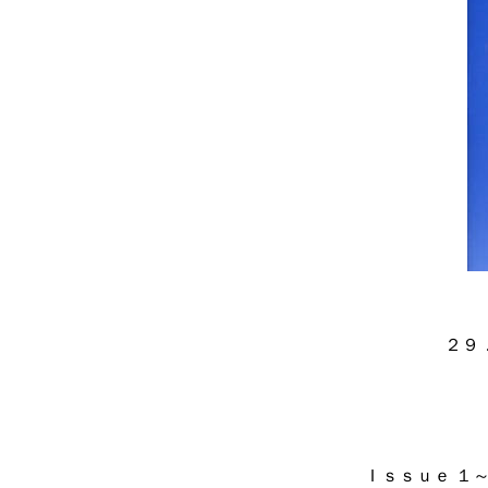
２９
Ｉｓｓｕｅ 