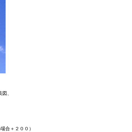
装図、
場合＋２００）