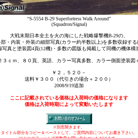
“S-5554 B-29 Superfortress Walk Around”
(Squadron/Signal)
大戦末期日本全土を火の海にした戦略爆撃機B-29の、
各部・内装・外装の細部写真(カラー約半数以上)を多数収録する
録写真と塗装図4頁(12機)・多数の図版も掲載して同機の機体構
２３ｃｍ、８０頁、英語、カラー写真多数、カラー側面塗装図
￥２，５２０－
送料￥３００（代引きの場合＋２００）
2008/9/19追加
ここに記載されている価格は入荷時の価格になります
価格は入荷時期によって変動いたします
※別窓開きます。
タイトル部分をコピー＆ペーストして、ご質問内容についてお書き下さい。