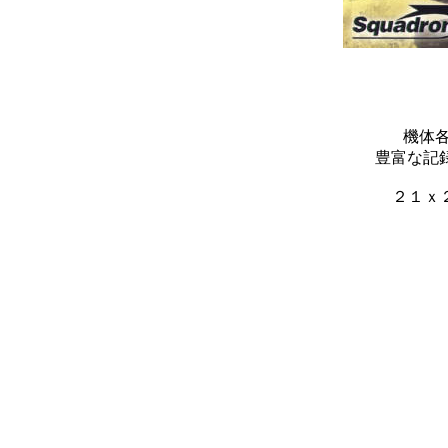
機体
豊富な記
２１ｘ