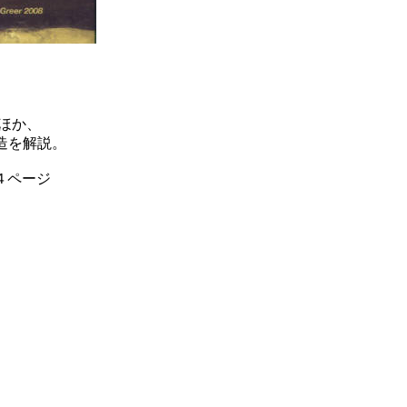
ほか、
造を解説。
４ページ