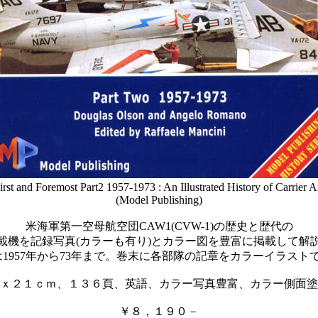
rst and Foremost Part2 1957-1973 : An Illustrated History of Carrier 
(Model Publishing)
米海軍第一空母航空団CAW1(CVW-1)の歴史と歴代の
載機を記録写真(カラーも有り)とカラー図を豊富に掲載して解
は1957年から73年まで。巻末に各部隊の記章をカラーイラスト
ｘ２１ｃｍ、１３６頁、英語、カラー写真豊富、カラー側面塗
￥８，１９０－