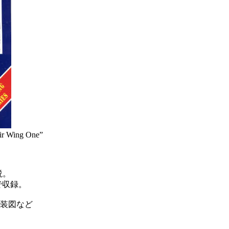
Air Wing One”
説。
で収録。
装図など