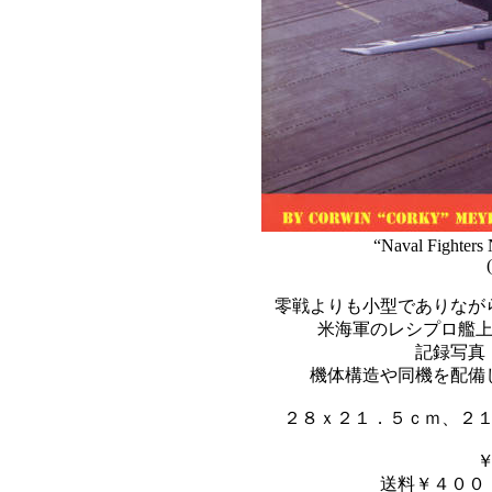
“Naval Fighters
零戦よりも小型でありながら
米海軍のレシプロ艦上戦
記録写真
機体構造や同機を配備
２８ｘ２１．５ｃｍ、２
送料￥４００