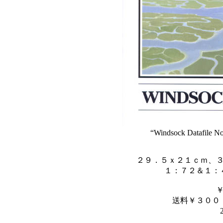
“Windsock Datafile N
２９．５ｘ２１ｃｍ、
１：７２＆１：
送料￥３００