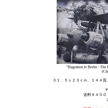
“Bagration to Berlin : The 
(Cla
３１．５ｘ２３ｃｍ、１４４頁
送料￥４００