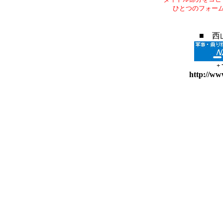
ひとつのフォー
■ 西
+
http://ww