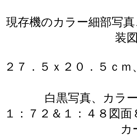
現存機のカラー細部写真、1
装
２７．５ｘ２０．５ｃｍ
白黒写真、カラ
１：７２＆１：４８図面
カ