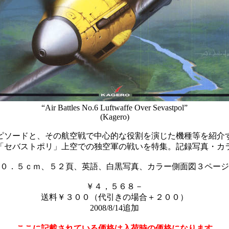
“Air Battles No.6 Luftwaffe Over Sevastpol”
(Kagero)
ピソードと、その航空戦で中心的な役割を演じた機種等を紹介
「セバストポリ」上空での独空軍の戦いを特集。記録写真・カ
０．５ｃｍ、５２頁、英語、白黒写真、カラー側面図３ページ
￥４，５６８－
送料￥３００（代引きの場合＋２００）
2008/8/14追加
ここに記載されている価格は入荷時の価格になります