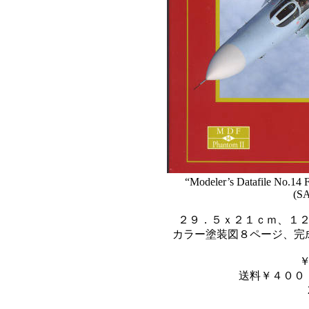
“Modeler’s Datafile No.14 F
(SA
２９．５ｘ２１ｃｍ、１
カラー塗装図８ページ、完
送料￥４００