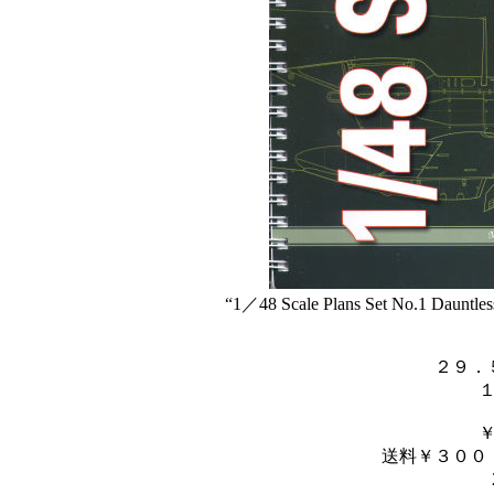
“1／48 Scale Plans Set No.1 Dauntles
２９．
送料￥３００