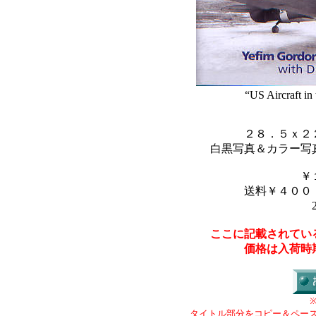
“US Aircraft in
２８．５ｘ２
白黒写真＆カラー写
￥
送料￥４００
ここに記載されてい
価格は入荷時
タイトル部分をコピー＆ペー