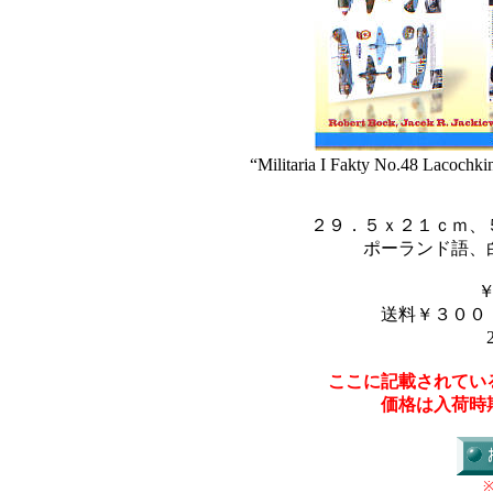
“Militaria I Fakty No.48 Lacoch
２９．５ｘ２１ｃｍ、
ポーランド語、
送料￥３００
ここに記載されてい
価格は入荷時