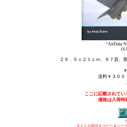
“AirData 
(SA
２９．５ｘ２１ｃｍ、６７頁、
送料￥３００
ここに記載されてい
価格は入荷時
タイトル部分をコピー＆ペー