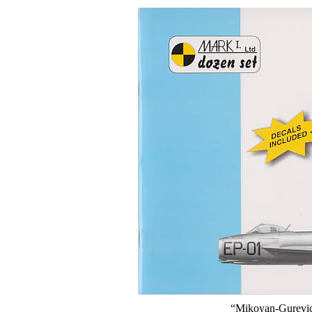
“Mikoyan-Gurevi