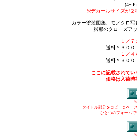
(4+ P
※デカールサイズが２
カラー塗装図集、モノクロ写
脚部のクローズア
１／７
送料￥３００
１／４
送料￥３００
ここに記載されてい
価格は入荷時
タイトル部分をコピー＆ペー
ひとつのフォームで