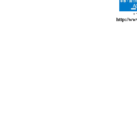
+
http://ww