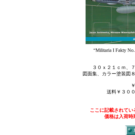
“Militaria I Fakty N
３０ｘ２１ｃｍ、
図面集、カラー塗装図
送料￥３０
ここに記載されてい
価格は入荷時