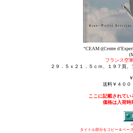
“CEAM ((Centre d’Experien
(M
フランス空
２９．５ｘ２１．５ｃｍ、１９７頁、
送料￥４００
ここに記載されてい
価格は入荷時
タイトル部分をコピー＆ペー