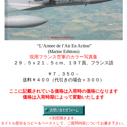
“L’Armee de l’Air En Action”
(Marine Editions)
現用フランス空軍のカラー写真集
２９．５ｘ２１．５ｃｍ、１９７頁、フランス語
￥７，３５０－
送料￥４００（代引きの場合＋３００）
ここに記載されている価格は入荷時の価格になります
価格は入荷時期によって変動いたします
※別窓開きます。
タイトル部分をコピー＆ペーストして、ご質問内容についてお書き下さい。