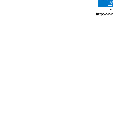
+
http://ww