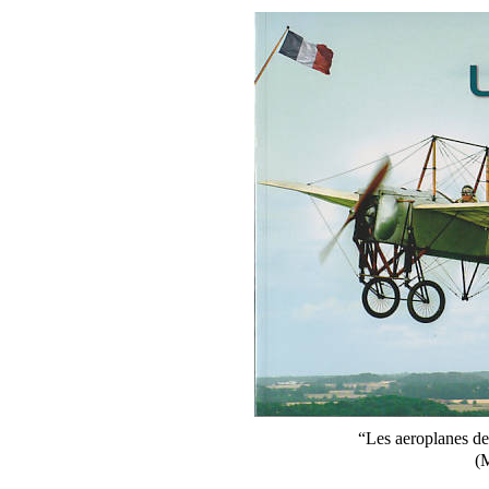
“Les aeroplanes d
(M