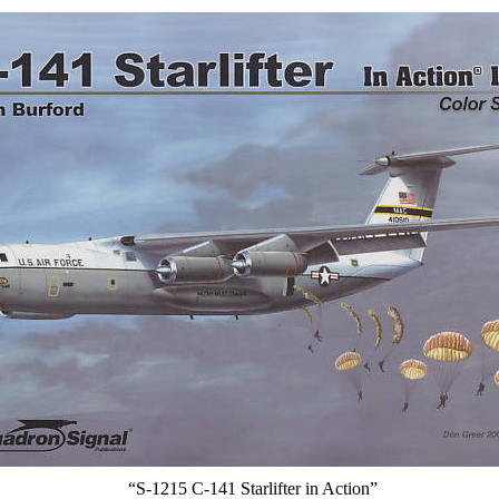
“S-1215 C-141 Starlifter in Action”