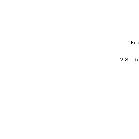
“Russ
２８．５