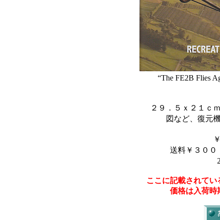
“The FE2B Flies Ag
２９．５ｘ２１ｃ
図など、復元
送料￥３００
ここに記載されてい
価格は入荷時