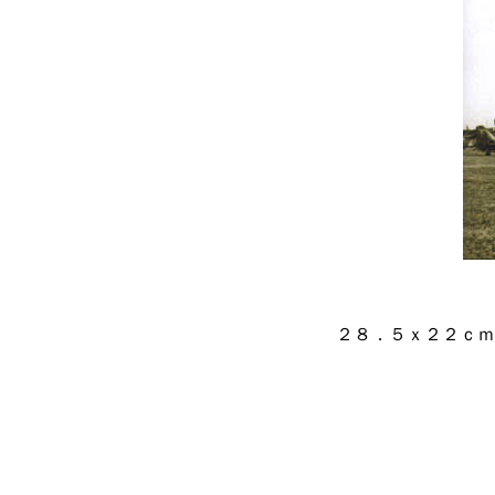
２８．５ｘ２２ｃｍ