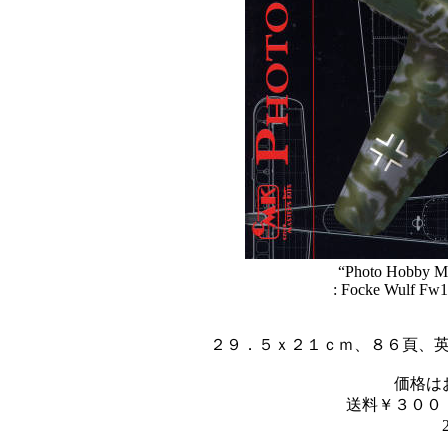
“Photo Hobby Ma
: Focke Wulf Fw1
２９．５ｘ２１ｃｍ、８６頁、
価格は
送料￥３００