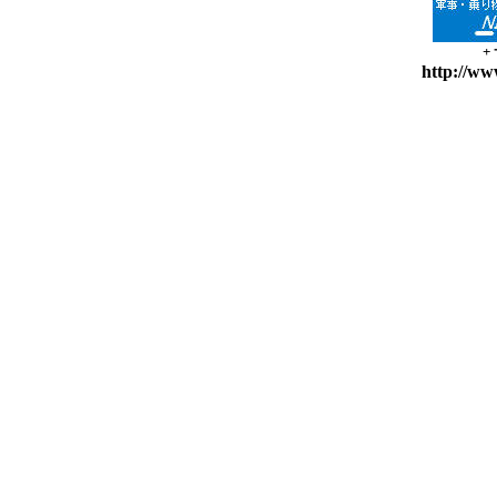
+
http://ww