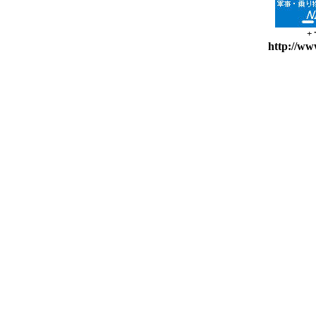
+
http://ww