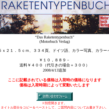
“Das Raketentypenbuch”
(Motorbuch Verlag)
５ｘ２１．５ｃｍ、３３４頁、ドイツ語、カラー写真、カラー
￥１０，８８９－
送料￥４００（代引きの場合＋３００）
2008/4/13追加
ここに記載されている価格は入荷時の価格になります
価格は入荷時期によって変動いたします
※別窓開きます。
タイトル部分をコピー＆ペーストして、ご質問内容についてお書き下さい。