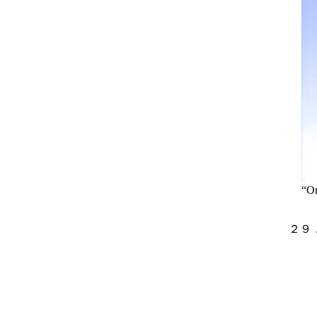
“On
２９