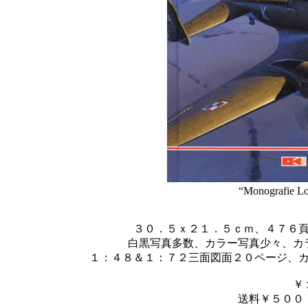
“Monografie L
３０．５ｘ２１．５ｃｍ、４７６
白黒写真多数、カラー写真少々、カ
１：４８＆１：７２三面図面２０ページ、
￥
送料￥５００