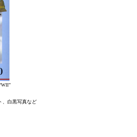
 WWII”
ト、白黒写真など