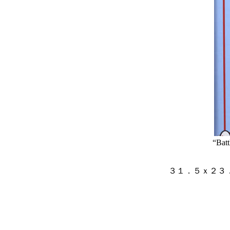
“Batt
３１．５ｘ２３