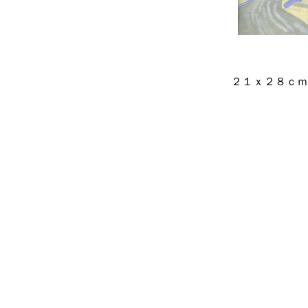
２１ｘ２８ｃｍ