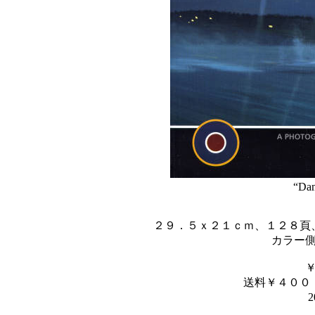
“Dam
２９．５ｘ２１ｃｍ、１２８頁
カラー
送料￥４００
2